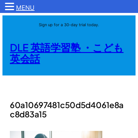
MENU
内
Sign up for a 30-day trial today.
容
を
ス
DLE 英語学習塾 ・こども
キ
英会話
ッ
プ
60a10697481c50d5d4061e8a
c8d83a15