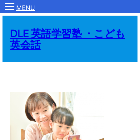
MENU
内
容
DLE 英語学習塾 ・こども
を
英会話
ス
キ
ッ
プ