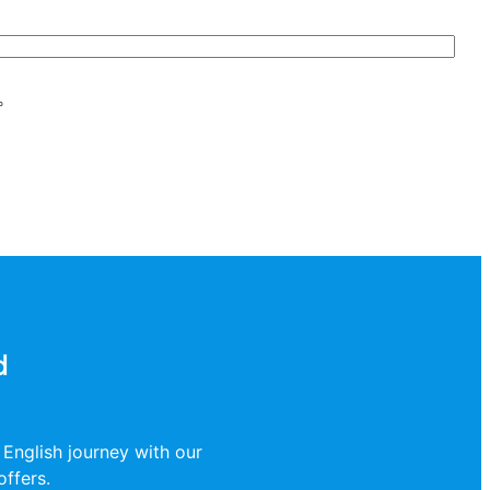
。
d
 English journey with our
offers.