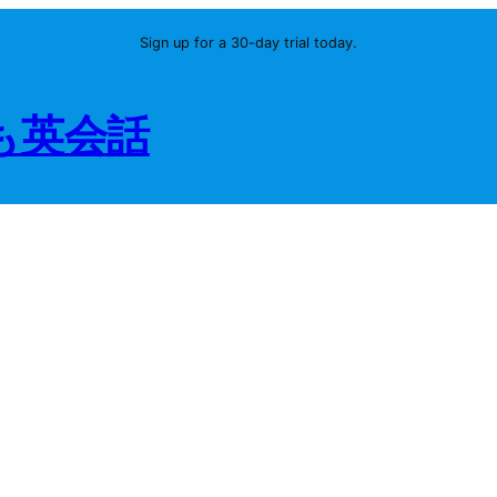
Sign up for a 30-day trial today.
ども英会話