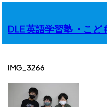
内
容
を
DLE 英語学習塾 ・こ
ス
キ
ッ
プ
IMG_3266