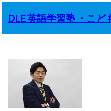
内
容
DLE 英語学習塾 ・こ
を
ス
キ
ッ
プ