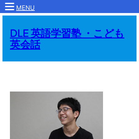
MENU
内
容
DLE 英語学習塾 ・こども
を
英会話
ス
キ
ッ
プ