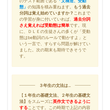
のテスト範囲である
「文構造、受動
態」
の知識を積み重ねます。
もう過去
分詞は覚え始めていますか？
これまで
の学習が身に付いていれば、
過去分詞
さえ覚えれば受動態は簡単
です。現
に、ＤＬＥの生徒さんの多くが「受動
態はbe動詞のルールで動かすよ」と
いう一言で、すらすら問題が解けてい
ました。次の期末も期待できそうで
す。
３年生の文法は…
【
１年生の基礎文法、２年生の基礎文
法】
をスムーズに
英作文できるように
する
ことです。この時期で上記の内容