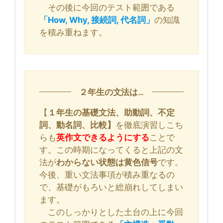
その後に今回のテスト範囲である
「How, Why, 接続詞, 代名詞」
の知識
を積み重ねます。
２年生の文法は…
【
１年生の基礎文法、助動詞、不定
詞、動名詞、比較】
を徹底演習しこち
らも
英作文できるようにする
ことで
す。この時期になってくると上記の文
法が
わからない状態は黄色信号
です。
今後、重い文法事項が積み重なるの
で、基礎がもろいと総崩れしてしまい
ます。
このしっかりとした土台の上に今回