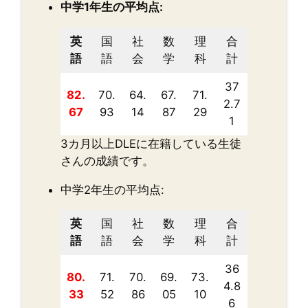
中学1年生の平均点:
英
国
社
数
理
合
語
語
会
学
科
計
37
82.
70.
64.
67.
71.
2.7
67
93
14
87
29
1
3カ月以上DLEに在籍している生徒
さんの成績です。
中学2年生の平均点:
英
国
社
数
理
合
語
語
会
学
科
計
36
80.
71.
70.
69.
73.
4.8
33
52
86
05
10
6