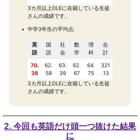
3カ月以上DLEに在籍している生徒
さんの成績です。
中学3年生の平均点:
英
国
社
数
理
合
語
語
会
学
科
計
70.
62.
63.
62.
64.
321
38
58
39
67
75
.13
3カ月以上DLEに在籍している生徒
さんの成績です。
2. 今回も英語だけ頭一つ抜けた結果
に