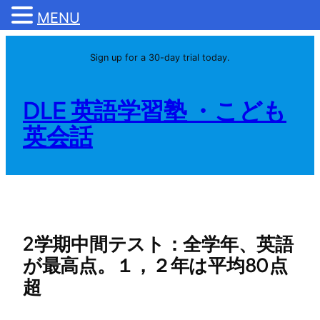
MENU
内
Sign up for a 30-day trial today.
容
を
ス
DLE 英語学習塾 ・こども
キ
英会話
ッ
プ
2学期中間テスト：全学年、英語
が最高点。１，２年は平均80点
超