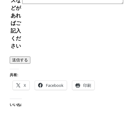
スな
どが
あれ
ばご
記入
くだ
さい
共有:
X
Facebook
印刷
いいね: