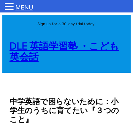
MENU
内
Sign up for a 30-day trial today.
容
を
ス
DLE 英語学習塾 ・こども
キ
英会話
ッ
プ
中学英語で困らないために：小
学生のうちに育てたい『３つの
こと』