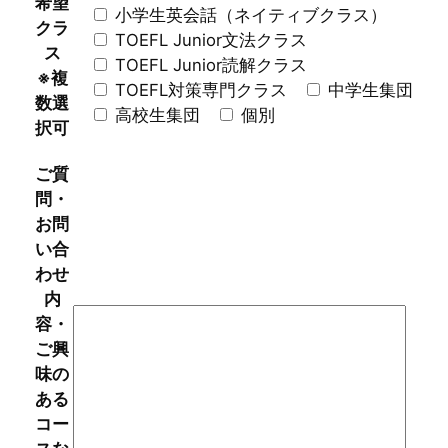
希望
小学生英会話（ネイティブクラス）
クラ
TOEFL Junior文法クラス
ス
TOEFL Junior読解クラス
※複
TOEFL対策専門クラス
中学生集団
数選
高校生集団
個別
択可
ご質
問・
お問
い合
わせ
内
容・
ご興
味の
ある
コー