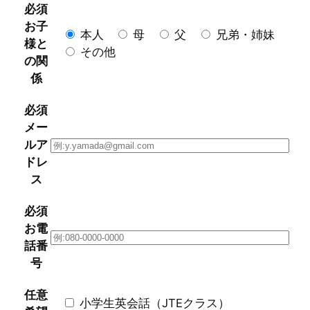
必須
お子
本人
母
父
兄弟・姉妹
様と
その他
の関
係
必須
メー
ルア
ドレ
ス
必須
お電
話番
号
任意
小学生英会話（JTEクラス）